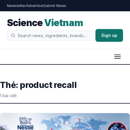
Newsletter
Advertise
Submit News
Science
Vietnam
Sign up
Tìm
kiếm
Thẻ:
product recall
1 bài viết