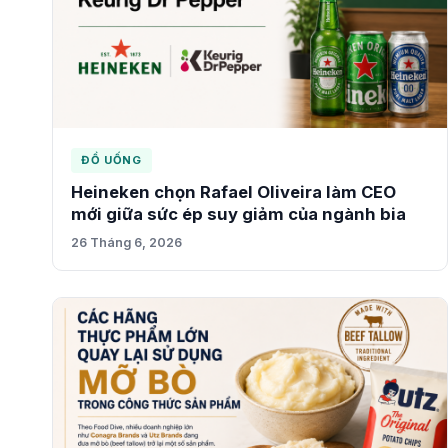
ĐỒ UỐNG
Heineken chọn Rafael Oliveira làm CEO
mới giữa sức ép suy giảm của ngành bia
26 Tháng 6, 2026