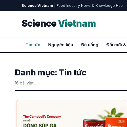
Science Vietnam
| Food Industry News & Knowledge Hub
Science
Vietnam
Tin tức
Nguyên liệu
Đồ uống
Đổi mới &
Danh mục:
Tin tức
16 bài viết