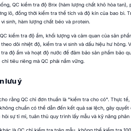
ống, QC kiểm tra độ Brix (hàm lượng chất khô hòa tan),
ng lô, đồng thời kiểm tra thể tích và độ kín của bao bì. T
 vi sinh, hàm lượng chất béo và protein.
QC kiểm tra độ ẩm, khối lượng và cảm quan của sản phẩ
 theo dõi nhiệt độ, kiểm tra vi sinh và dấu hiệu hư hỏng. V
tra độ ẩm và hoạt độ nước để đảm bảo sản phẩm bảo qu
 chỉ tiêu riêng mà QC phải nắm vững.
n lưu ý
 cho rằng QC chỉ đơn thuần là "kiểm tra cho có". Thực tế, 
không chuẩn có thể dẫn đến kết quả sai lệch, gây quyết đ
 hỏi sự tỉ mỉ, tuân thủ quy trình lấy mẫu và kỹ năng phân 
 khác là QC chỉ kiểm tra trên mẫu, không thể kiểm tra 1