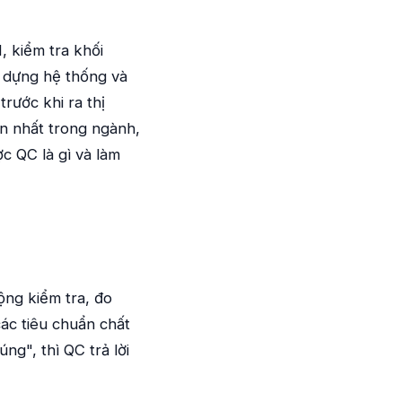
, kiểm tra khối
y dựng hệ thống và
rước khi ra thị
iến nhất trong ngành,
ợc QC là gì và làm
động kiểm tra, đo
ác tiêu chuẩn chất
ng", thì QC trả lời