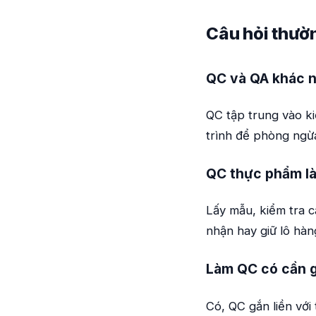
Câu hỏi thườ
QC và QA khác n
QC tập trung vào ki
trình để phòng ngừa
QC thực phẩm là
Lấy mẫu, kiểm tra c
nhận hay giữ lô hàn
Làm QC có cần g
Có, QC gắn liền với