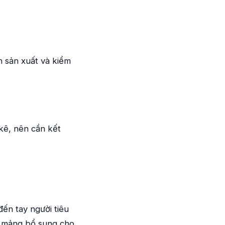
h sản xuất và kiểm
kê, nên cần kết
đến tay người tiêu
ai mảng bổ sung cho