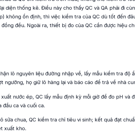
ại diện thống kê. Điều này cho thấy QC và QA phải đi cù
lập) không ổn định, thì việc kiểm tra của QC dù tốt đến 
đồng đều. Ngoài ra, thiết bị đo của QC cần được hiệu ch
hận lô nguyên liệu đường nhập về, lấy mẫu kiểm tra độ 
t ngưỡng, họ giữ lô hàng lại và báo cáo để trả về nhà cu
 xuất nước ép, QC lấy mẫu định kỳ mỗi giờ để đo pH và đ
 đầu ca và cuối ca.
ô sữa chua, QC kiểm tra chỉ tiêu vi sinh; kết quả đạt chuẩ
t xuất kho.