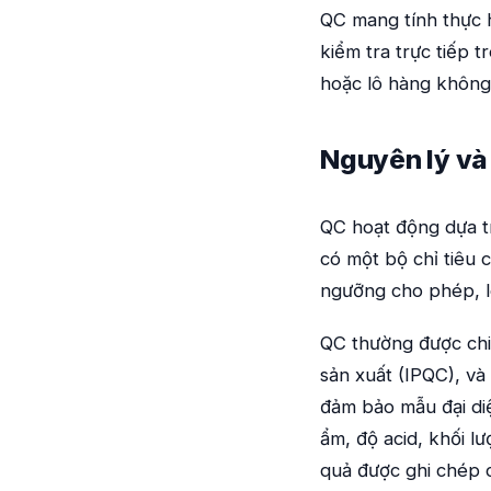
QC mang tính thực h
kiểm tra trực tiếp 
hoặc lô hàng không 
Nguyên lý và
QC hoạt động dựa tr
có một bộ chỉ tiêu 
ngưỡng cho phép, lô
QC thường được chia
sản xuất (IPQC), và
đảm bảo mẫu đại diệ
ẩm, độ acid, khối l
quả được ghi chép c