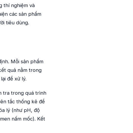
g thí nghiệm và
 hiện các sản phẩm
ời tiêu dùng.
định. Mỗi sản phẩm
 kết quả nằm trong
ại để xử lý.
 tra trong quá trình
yên tắc thống kê để
óa lý (như pH, độ
ấm men nấm mốc). Kết