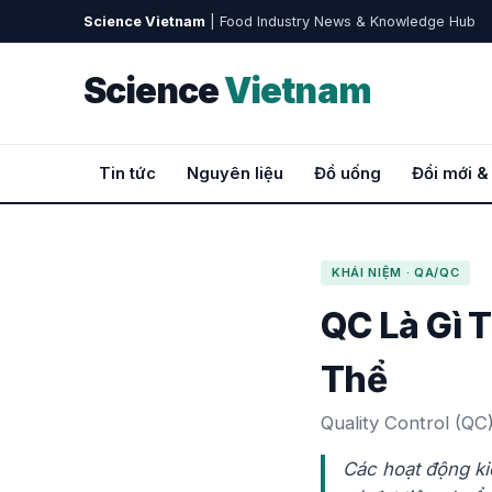
Science Vietnam
| Food Industry News & Knowledge Hub
Science
Vietnam
Tin tức
Nguyên liệu
Đồ uống
Đổi mới &
KHÁI NIỆM · QA/QC
QC Là Gì 
Thể
Quality Control (QC
Các hoạt động ki