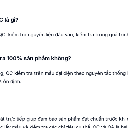
 là gì?
 QC: kiểm tra nguyên liệu đầu vào, kiểm tra trong quá trìn
tra 100% sản phẩm không?
; QC kiểm tra trên mẫu đại diện theo nguyên tắc thống 
A ổn định.
át trực tiếp giúp đảm bảo sản phẩm đạt chuẩn trước khi 
c lấy mẫu và kiểm tra các chỉ tiêu cụ thể. QC và QA là h