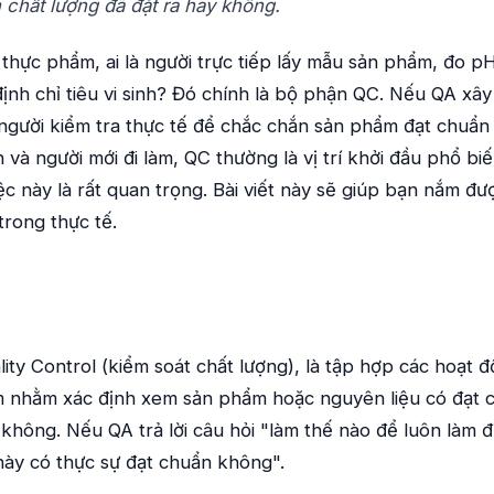
 chất lượng đã đặt ra hay không.
hực phẩm, ai là người trực tiếp lấy mẫu sản phẩm, đo pH
định chỉ tiêu vi sinh? Đó chính là bộ phận QC. Nếu QA xâ
à người kiểm tra thực tế để chắc chắn sản phẩm đạt chuẩn t
n và người mới đi làm, QC thường là vị trí khởi đầu phổ b
ệc này là rất quan trọng. Bài viết này sẽ giúp bạn nắm đư
trong thực tế.
lity Control (kiểm soát chất lượng), là tập hợp các hoạt 
m nhằm xác định xem sản phẩm hoặc nguyên liệu có đạt c
không. Nếu QA trả lời câu hỏi "làm thế nào để luôn làm đú
này có thực sự đạt chuẩn không".