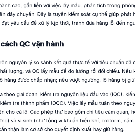
ành cao, gắn liền với việc lấy mẫu, phân tích trong phòn
trên dây chuyền. Đây là tuyến kiểm soát cụ thể giúp phát
đạt yêu cầu để xử lý kịp thời, tránh đưa hàng lỗi đến ngư
 cách QC vận hành
ên nguyên lý so sánh kết quả thực tế với tiêu chuẩn đã 
chất lượng, và QC lấy mẫu để đo lường rồi đối chiếu. Nếu
 hàng được chấp nhận; nếu vượt ngưỡng, lô hàng bị giữ l
 theo giai đoạn: kiểm tra nguyên liệu đầu vào (IQC), kiểm
 kiểm tra thành phẩm (OQC). Việc lấy mẫu tuân theo ngu
n cho cả lô. Các phép thử bao gồm chỉ tiêu cảm quan, h
ượng) và vi sinh (như tổng vi khuẩn hiếu khí, coliform, n
ẩn thận làm cơ sở cho quyết định xuất hay giữ hàng.