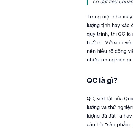
có đạt tiêu chuẩn
Trong một nhà máy t
lượng tịnh hay xác 
quy trình, thì QC l
trường. Với sinh viê
nên hiểu rõ công vi
những công việc gì 
QC là gì?
QC, viết tắt của Qua
lường và thử nghiệ
lượng đã đặt ra hay 
câu hỏi "sản phẩm 