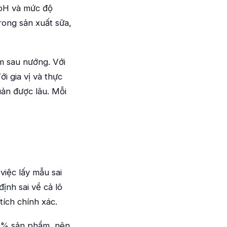
 pH và mức độ
rong sản xuất sữa,
m sau nướng. Với
ới gia vị và thực
ản được lâu. Mỗi
việc lấy mẫu sai
ịnh sai về cả lô
tích chính xác.
00% sản phẩm, nên