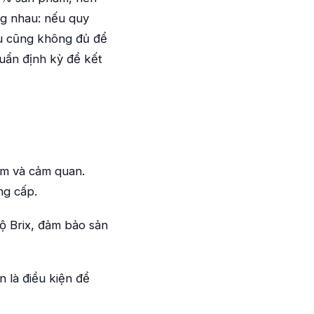
ng nhau: nếu quy
đâu cũng không đủ để
uẩn định kỳ để kết
ẩm và cảm quan.
ng cấp.
ộ Brix, đảm bảo sản
n là điều kiện để