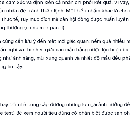
 để cảm xúc và định kiến cá nhân chi phối kết quả. Vì vậ
ẫu nhiên để tránh thiên lệch. Một hiểu nhầm khác là cho
 thực tế, tùy mục đích mà cần hội đồng được huấn luyện 
ông thường (consumer panel).
cũng cần lưu ý đến mệt mỏi giác quan: nếm quá nhiều mẫ
ần nghỉ và thanh vị giữa các mẫu bằng nước lọc hoặc bán
ng như ánh sáng, mùi xung quanh và nhiệt độ mẫu đều phả
g tin cậy.
hay đổi nhà cung cấp đường nhưng lo ngại ảnh hưởng đế
gle test) để xem người tiêu dùng có phân biệt được sản p