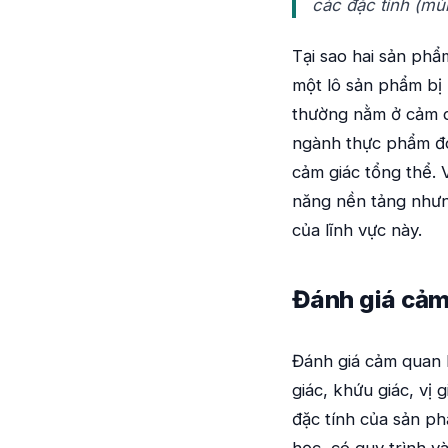
các đặc tính (mù
Tại sao hai sản phẩ
một lô sản phẩm bị 
thường nằm ở cảm q
ngành thực phẩm đo
cảm giác tổng thể. 
năng nền tảng nhưng
của lĩnh vực này.
Đánh giá cảm
Đánh giá cảm quan 
giác, khứu giác, vị 
đặc tính của sản p
học, có quy trình v