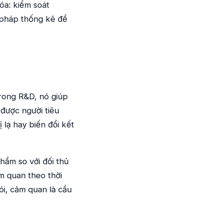
óa: kiểm soát
 pháp thống kê để
Trong R&D, nó giúp
được người tiêu
 lạ hay biến đổi kết
hẩm so với đối thủ
m quan theo thời
ói, cảm quan là cầu