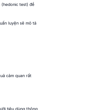
(hedonic test) để
uấn luyện sẽ mô tả
quả cảm quan rất
ười tiêu dùng thông