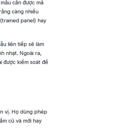
y, mẫu cần được mã
 rằng càng nhiều
(trained panel) hay
u liên tiếp sẽ làm
h nhạt. Ngoài ra,
i được kiểm soát để
n vị. Họ dùng phép
hẩm cũ và mới hay