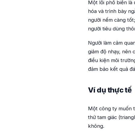
Một lỗi phổ biến là
hóa và trình bày ng
người nếm càng tốt;
người tiêu dùng th
Người làm cảm quan 
giảm độ nhạy, nên c
điều kiện môi trườ
đảm bảo kết quả đán
Ví dụ thực tế
Một công ty muốn t
thử tam giác (trian
không.