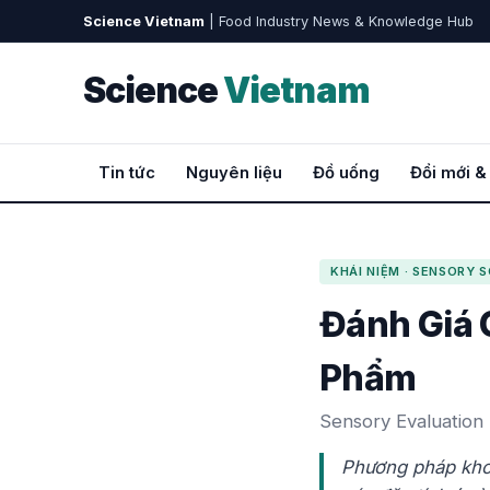
Science Vietnam
| Food Industry News & Knowledge Hub
Science
Vietnam
Tin tức
Nguyên liệu
Đồ uống
Đổi mới &
KHÁI NIỆM · SENSORY 
Đánh Giá 
Phẩm
Sensory Evaluation
Phương pháp khoa