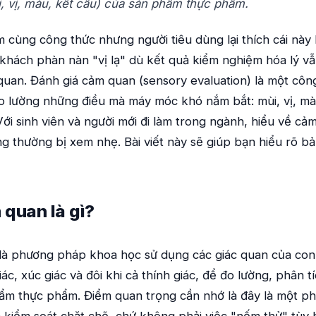
i, vị, màu, kết cấu) của sản phẩm thực phẩm.
m cùng công thức nhưng người tiêu dùng lại thích cái này 
khách phàn nàn "vị lạ" dù kết quả kiểm nghiệm hóa lý vẫn
uan. Đánh giá cảm quan (sensory evaluation) là một côn
 lường những điều mà máy móc khó nắm bắt: mùi, vị, màu
Với sinh viên và người mới đi làm trong ngành, hiểu về cả
 thường bị xem nhẹ. Bài viết này sẽ giúp bạn hiểu rõ b
 quan là gì?
là phương pháp khoa học sử dụng các giác quan của con 
giác, xúc giác và đôi khi cả thính giác, để đo lường, phân tí
hẩm thực phẩm. Điểm quan trọng cần nhớ là đây là một 
à kiểm soát chặt chẽ, chứ không phải việc "nếm thử" tùy 