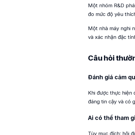
Một nhóm R&D phát 
đo mức độ yêu thích
Một nhà máy nghi n
và xác nhận đặc tính
Câu hỏi thườ
Đánh giá cảm qu
Khi được thực hiện 
đáng tin cậy và có g
Ai có thể tham 
Tùy mục đích: hội 