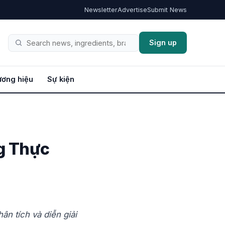
Newsletter
Advertise
Submit News
Sign up
Tìm
kiếm
ơng hiệu
Sự kiện
ng Thực
n tích và diễn giải