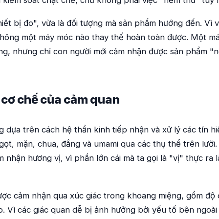
hiết bị đo", vừa là đối tượng mà sản phẩm hướng đến. Vì v
 không một máy móc nào thay thế hoàn toàn được. Một má
ng, nhưng chỉ con người mới cảm nhận được sản phẩm "n
 cơ chế của cảm quan
dựa trên cách hệ thần kinh tiếp nhận và xử lý các tín hiệ
gọt, mặn, chua, đắng và umami qua các thụ thể trên lưỡi.
m nhận hương vị, vì phần lớn cái mà ta gọi là "vị" thực ra
được cảm nhận qua xúc giác trong khoang miệng, gồm độ 
. Vì các giác quan dễ bị ảnh hưởng bởi yếu tố bên ngoài