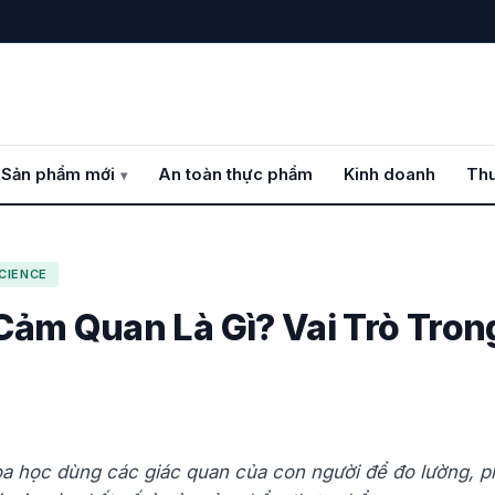
 Sản phẩm mới
An toàn thực phẩm
Kinh doanh
Thư
SCIENCE
Cảm Quan Là Gì? Vai Trò Tro
 học dùng các giác quan của con người để đo lường, phâ