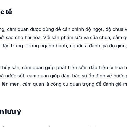
c tế
g, cảm quan được dùng để cân chỉnh độ ngọt, độ chua 
 mới sao cho hài hòa. Với sản phẩm sữa và sữa chua, cảm 
 đặc trưng. Trong ngành bánh, người ta đánh giá độ giòn
à thủy sản, cảm quan giúp phát hiện sớm dấu hiệu ôi hóa h
và nước sốt, cảm quan giúp đảm bảo sự ổn định về hương 
m lên men, cảm quan là công cụ quan trọng để đánh giá m
n lưu ý