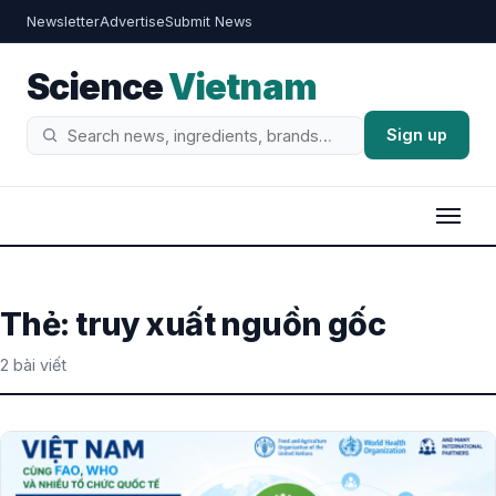
Newsletter
Advertise
Submit News
Science
Vietnam
Sign up
Tìm
kiếm
Thẻ:
truy xuất nguồn gốc
2 bài viết