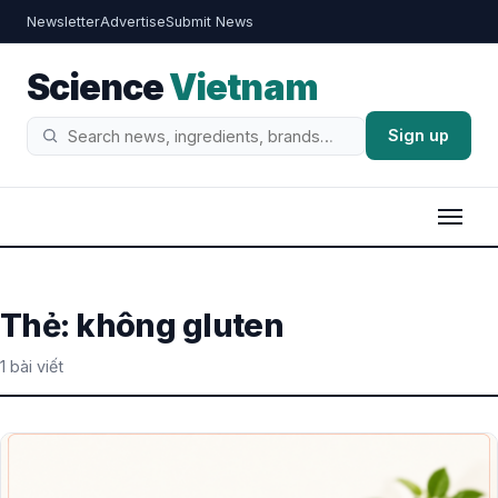
Newsletter
Advertise
Submit News
Science
Vietnam
Sign up
Tìm
kiếm
Thẻ:
không gluten
1 bài viết