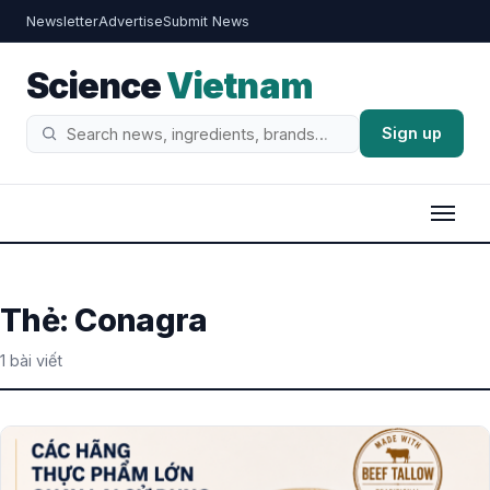
Newsletter
Advertise
Submit News
Science
Vietnam
Sign up
Tìm
kiếm
Thẻ:
Conagra
1 bài viết