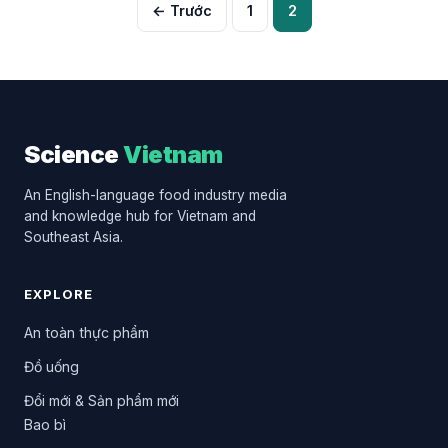
Phân
← Trước
1
2
trang
bài
viết
Science
Vietnam
An English-language food industry media
and knowledge hub for Vietnam and
Southeast Asia.
EXPLORE
An toàn thực phẩm
Đồ uống
Đổi mới & Sản phẩm mới
Bao bì